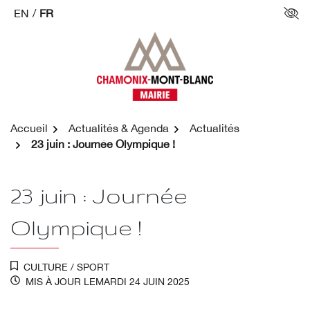
Aller
EN
/
FR
Par
au
contenu
Accueil
Actualités & Agenda
Actualités
23 juin : Journée Olympique !
23 juin : Journée
Olympique !
CULTURE
/
SPORT
MIS À JOUR LE
MARDI 24 JUIN 2025