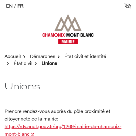
Aller
EN
/
FR
Par
au
contenu
Accueil
Démarches
État civil et identité
État civil
Unions
Unions
Prendre rendez-vous auprès du pôle proximité et
citoyenneté de la mairie:
https://rdv.anct.gouv.fr/org/1269/mairie-de-chamonix-
(nouvelle fenêtre)
mont-blanc