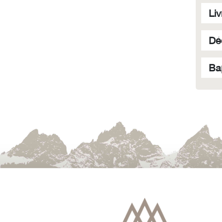
Liv
Dé
Ba