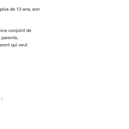
plus de 13 ans, son
cice conjoint de
 parents,
arent qui veut
 :
lle fenêtre)