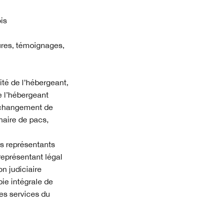
is
ures, témoignages,
ité de l’hébergeant,
de l’hébergeant
le changement de
naire de pacs,
des représentants
représentant légal
on judiciaire
pie intégrale de
des services du