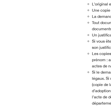
L’original 
Une copie 
La deman
Tout docum
documents 
Un justific
Si vous êt
son justifi
Les copies
prénom : a
actes de n
Si le deman
légaux. Si
(copie de l
d’adoption 
l’acte de 
départem