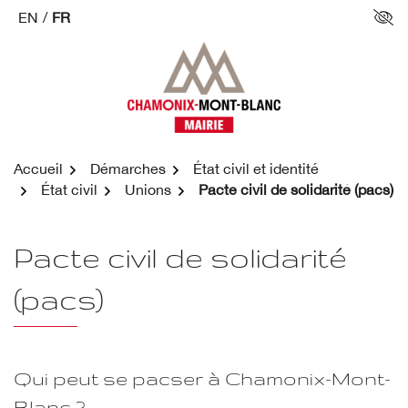
Aller
EN
/
FR
Par
au
contenu
Accueil
Démarches
État civil et identité
État civil
Unions
Pacte civil de solidarité (pacs)
Pacte civil de solidarité
(pacs)
Qui peut se pacser à Chamonix-Mont-
Blanc ?