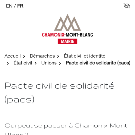
Aller
EN
/
FR
Par
au
contenu
Accueil
Démarches
État civil et identité
État civil
Unions
Pacte civil de solidarité (pacs)
Pacte civil de solidarité
(pacs)
Qui peut se pacser à Chamonix-Mont-
Blanc ?