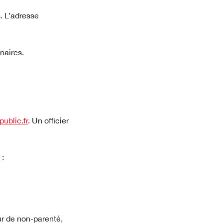
. L’adresse
naires.
public.fr
. Un officier
 :
lle fenêtre)
eur de non-parenté,