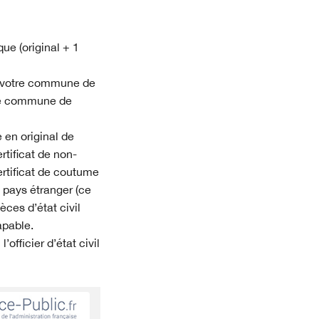
ue (original + 1
 votre commune de
tre commune de
 en original de
rtificat de non-
ertificat de coutume
 pays étranger (ce
èces d’état civil
apable.
officier d’état civil