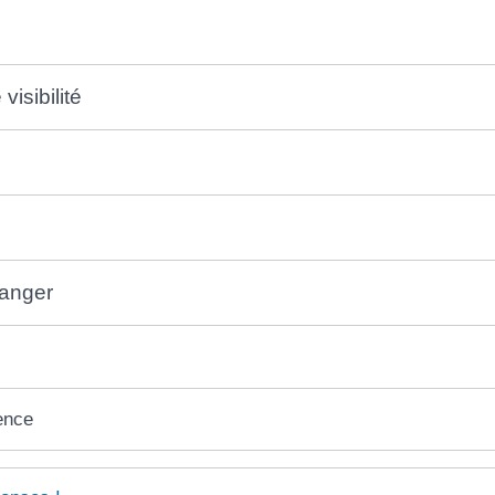
visibilité
danger
ence