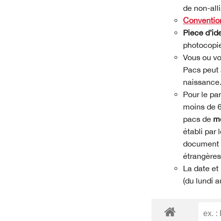
de non-al
Conventio
Pièce d’id
photocopi
Vous ou vot
Pacs peut 
naissance
Pour le pa
moins de 6
pacs de
mo
établi par
document in
étrangères
La date et 
(du lundi a