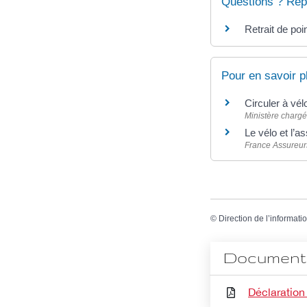
Questions ? Rép
Retrait de poi
Pour en savoir p
Circuler à vél
Ministère chargé
Le vélo et l’
France Assureur
©
Direction de l’informati
Document 
Déclaration