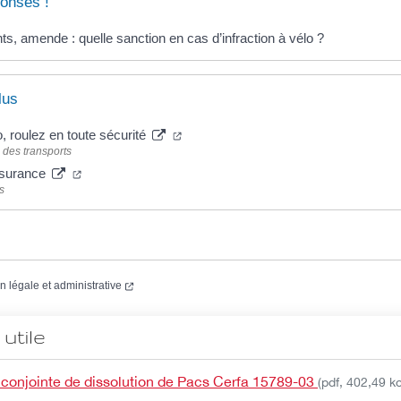
onses !
nts, amende : quelle sanction en cas d’infraction à vélo ?
lus
(nouvelle fenêtre)
o, roulez en toute sécurité
 des transports
(nouvelle fenêtre)
assurance
s
(nouvelle fenêtre)
on légale et administrative
utile
 conjointe de dissolution de Pacs Cerfa 15789-03
(pdf, 402,49 ko