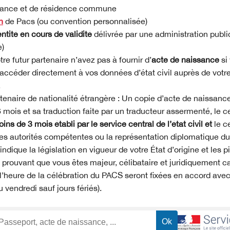
liance et de résidence commune
n
de Pacs (ou convention personnalisée)
entité en cours de validité
délivrée par une administration publiq
e)
re futur partenaire n’avez pas à fournir d’
acte de naissance
si
accéder directement à vos données d’état civil auprès de vo
.
rtenaire de nationalité étrangère : Un copie d’acte de naissance
 mois et sa traduction faite par un traducteur assermenté, le ce
ins de 3 mois établi par le service central de l’état civil et
le c
 les autorités compétentes ou la représentation diplomatique du
dique la législation en vigueur de votre État d’origine et les pi
 prouvant que vous êtes majeur, célibataire et juridiquement c
l’heure de la célébration du PACS seront fixées en accord avec l’
u vendredi sauf jours fériés).