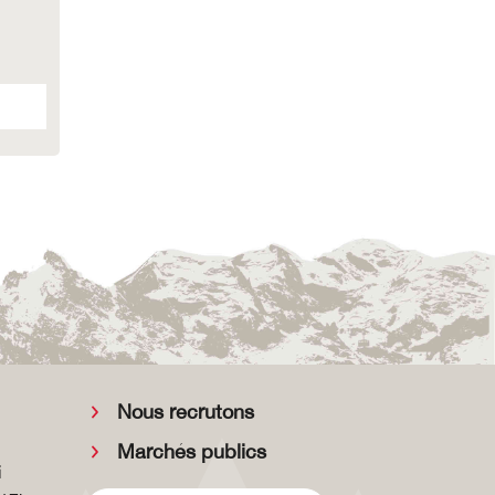
Nous recrutons
Marchés publics
i