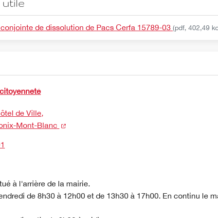
utile
 conjointe de dissolution de Pacs Cerfa 15789-03
(pdf, 402,49 ko
 citoyenneté
tel de Ville,
(nouvelle fenêtre)
nix-Mont-Blanc
01
tué à l'arrière de la mairie.
endredi de 8h30 à 12h00 et de 13h30 à 17h00. En continu le ma