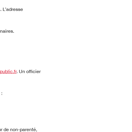
. L’adresse
naires.
public.fr
. Un officier
 :
lle fenêtre)
eur de non-parenté,