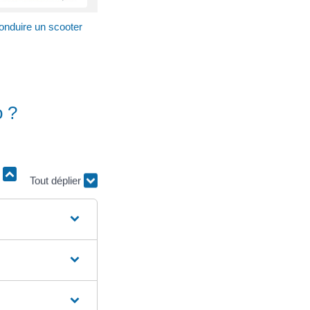
onduire un scooter
o ?
Tout déplier
r