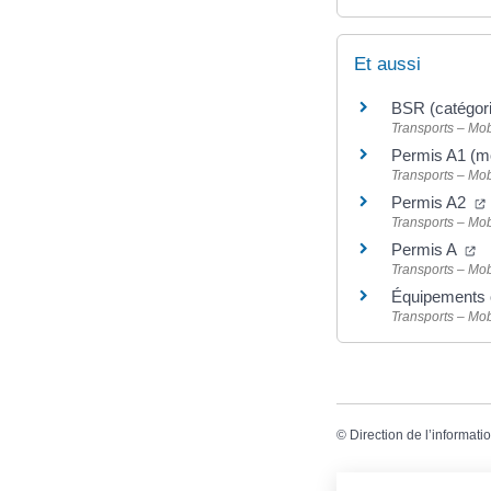
Et aussi
BSR (catégor
Transports – Mob
Permis A1 (m
Transports – Mob
Permis A2
Transports – Mob
(n
Permis A
Transports – Mob
Équipements o
Transports – Mob
©
Direction de l’informati