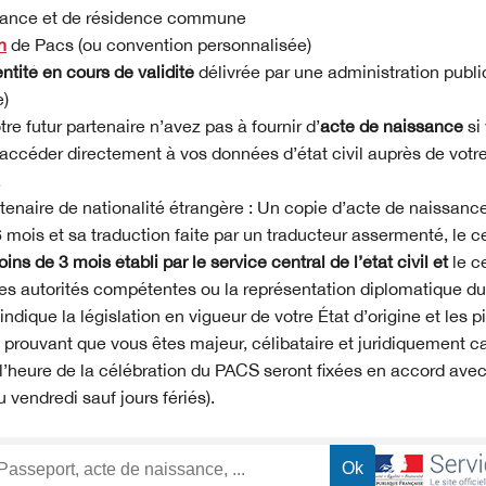
liance et de résidence commune
n
de Pacs (ou convention personnalisée)
entité en cours de validité
délivrée par une administration publiq
e)
re futur partenaire n’avez pas à fournir d’
acte de naissance
si
accéder directement à vos données d’état civil auprès de vo
.
rtenaire de nationalité étrangère : Un copie d’acte de naissance
 mois et sa traduction faite par un traducteur assermenté, le ce
ins de 3 mois établi par le service central de l’état civil et
le c
 les autorités compétentes ou la représentation diplomatique du
dique la législation en vigueur de votre État d’origine et les pi
 prouvant que vous êtes majeur, célibataire et juridiquement c
l’heure de la célébration du PACS seront fixées en accord avec l’
u vendredi sauf jours fériés).