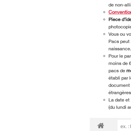
de non-al
Conventio
Pièce d’id
photocopi
Vous ou vot
Pacs peut 
naissance
Pour le pa
moins de 6
pacs de
mo
établi par
document in
étrangères
La date et 
(du lundi a