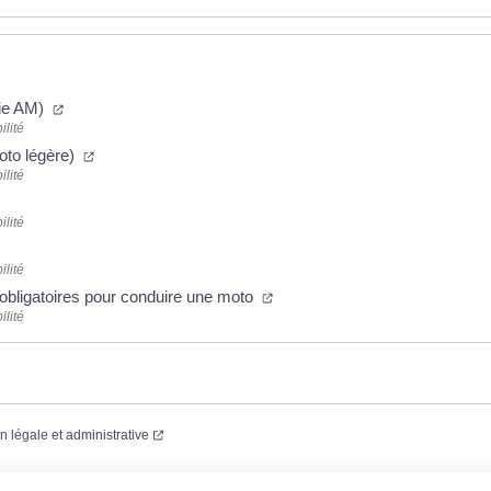
(nouvelle fenêtre)
ie AM)
ilité
(nouvelle fenêtre)
oto légère)
ilité
(nouvelle fenêtre)
ilité
ouvelle fenêtre)
ilité
(nouvelle fenêtre)
bligatoires pour conduire une moto
ilité
(nouvelle fenêtre)
on légale et administrative