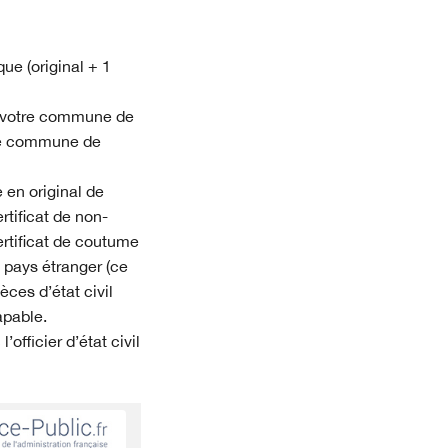
ue (original + 1
 votre commune de
tre commune de
 en original de
rtificat de non-
ertificat de coutume
 pays étranger (ce
èces d’état civil
apable.
officier d’état civil