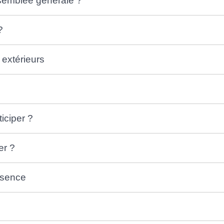
ssemblée générale ?
?
extérieurs
iciper ?
er ?
ésence