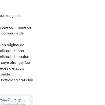
ue (original + 1
 votre commune de
tre commune de
 en original de
rtificat de non-
ertificat de coutume
 pays étranger (ce
èces d’état civil
apable.
officier d’état civil