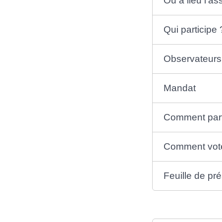
Où a lieu l'a
Qui participe 
Observateurs 
Mandat
Comment part
Comment vot
Feuille de pr