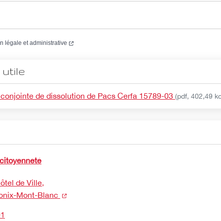
(nouvelle fenêtre)
on légale et administrative
utile
 conjointe de dissolution de Pacs Cerfa 15789-03
(pdf, 402,49 ko
 citoyenneté
tel de Ville,
(nouvelle fenêtre)
nix-Mont-Blanc
01