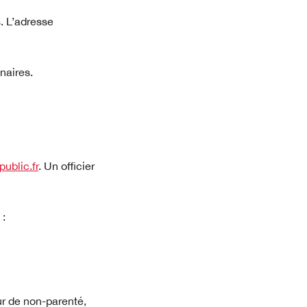
. L’adresse
naires.
public.fr
. Un officier
 :
lle fenêtre)
eur de non-parenté,