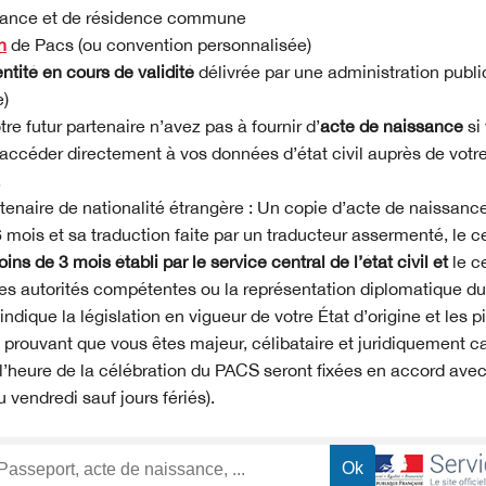
liance et de résidence commune
n
de Pacs (ou convention personnalisée)
entité en cours de validité
délivrée par une administration publiq
e)
re futur partenaire n’avez pas à fournir d’
acte de naissance
si
accéder directement à vos données d’état civil auprès de vo
.
rtenaire de nationalité étrangère : Un copie d’acte de naissance
 mois et sa traduction faite par un traducteur assermenté, le ce
ins de 3 mois établi par le service central de l’état civil et
le c
 les autorités compétentes ou la représentation diplomatique du
dique la législation en vigueur de votre État d’origine et les pi
 prouvant que vous êtes majeur, célibataire et juridiquement c
l’heure de la célébration du PACS seront fixées en accord avec l’
u vendredi sauf jours fériés).