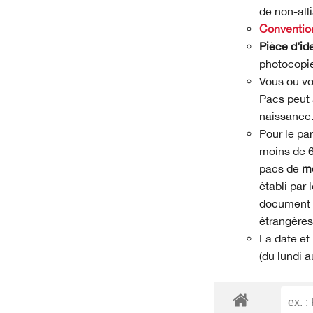
de non-al
Conventio
Pièce d’id
photocopi
Vous ou vot
Pacs peut 
naissance
Pour le pa
moins de 6
pacs de
mo
établi par
document in
étrangères
La date et 
(du lundi a